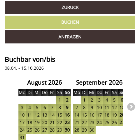
ZURÜCK
BUCHEN
ANFRAGEN
Buchbar von/bis
08.04. - 15.10.2026
August 2026
September 2026
O
Mo
Di
Mi
Do
Fr
Sa
So
Mo
Di
Mi
Do
Fr
Sa
So
Mo
D
1
2
1
2
3
4
5
6
3
4
5
6
7
8
9
7
8
9
10
11
12
13
5
10
11
12
13
14
15
16
14
15
16
17
18
19
20
12
1
17
18
19
20
21
22
23
21
22
23
24
25
26
27
19
2
24
25
26
27
28
29
30
28
29
30
26
2
31