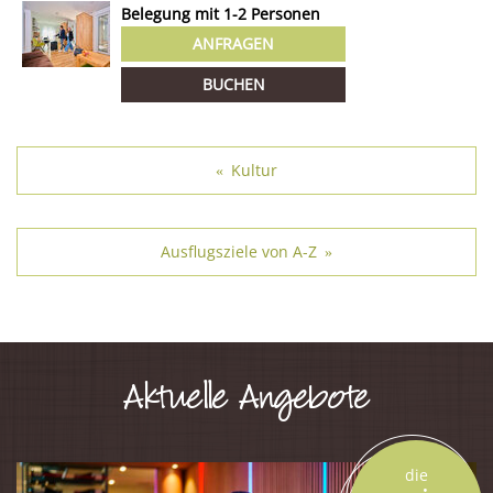
Belegung mit
1
-
2
Personen
ANFRAGEN
BUCHEN
Kultur
«
Ausflugsziele von A-Z
»
Aktuelle Angebote
die