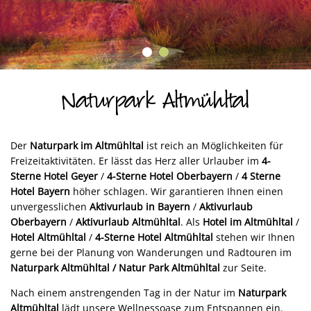
Naturpark Altmühltal
Der
Naturpark im Altmühltal
ist reich an Möglichkeiten für
Freizeitaktivitäten. Er lässt das Herz aller Urlauber im
4-
Sterne Hotel Geyer
/
4-Sterne Hotel Oberbayern
/
4 Sterne
Hotel Bayern
höher schlagen. Wir garantieren Ihnen einen
unvergesslichen
Aktivurlaub in Bayern
/
Aktivurlaub
Oberbayern
/
Aktivurlaub Altmühltal
. Als
Hotel im Altmühltal
/
Hotel Altmühltal
/
4-Sterne Hotel Altmühltal
stehen wir Ihnen
gerne bei der Planung von Wanderungen und Radtouren im
Naturpark Altmühltal / Natur Park Altmühltal
zur Seite.
Nach einem anstrengenden Tag in der Natur im
Naturpark
Altmühltal
lädt unsere Wellnessoase zum Entspannen ein.