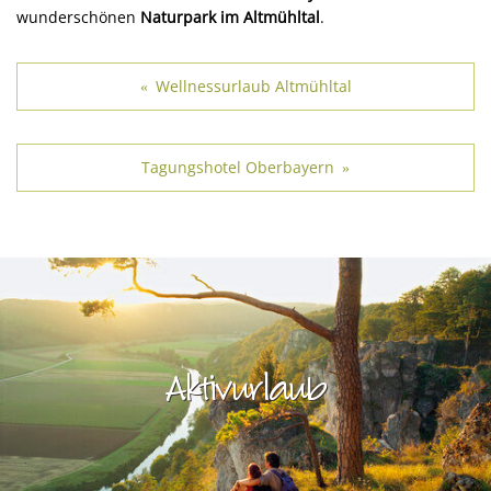
wunderschönen
Naturpark im Altmühltal
.
Wellnessurlaub Altmühltal
«
Tagungshotel Oberbayern
»
Aktivurlaub