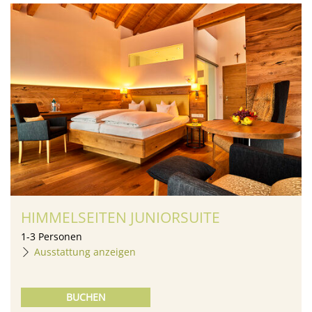
HIMMELSEITEN JUNIORSUITE
1
-
3
Personen
Ausstattung anzeigen
BUCHEN