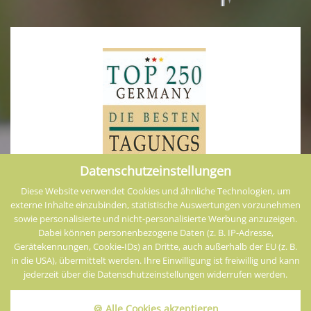
Datenschutzeinstellungen
Diese Website verwendet Cookies und ähnliche Technologien, um
externe Inhalte einzubinden, statistische Auswertungen vorzunehmen
sowie personalisierte und nicht-personalisierte Werbung anzuzeigen.
Dabei können personenbezogene Daten (z. B. IP-Adresse,
Gerätekennungen, Cookie-IDs) an Dritte, auch außerhalb der EU (z. B.
in die USA), übermittelt werden. Ihre Einwilligung ist freiwillig und kann
jederzeit über die Datenschutzeinstellungen widerrufen werden.
Impressum
Datenschutz
Cookies
AGB
🍪 Alle Cookies akzeptieren