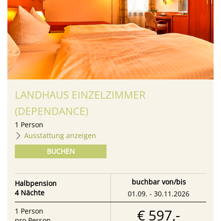
LANDHAUS EINZELZIMMER
(DEPENDANCE)
1
Person
Ausstattung anzeigen
BUCHEN
buchbar von/bis
Halbpension
4 Nächte
01.09. - 30.11.2026
€ 597,-
1
Person
pro Person