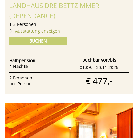
LANDHAUS DREIBETTZIMMER
(DEPENDANCE)
1
-
3
Personen
Ausstattung anzeigen
BUCHEN
buchbar von/bis
Halbpension
4 Nächte
01.09. - 30.11.2026
€ 477,-
2
Personen
pro Person