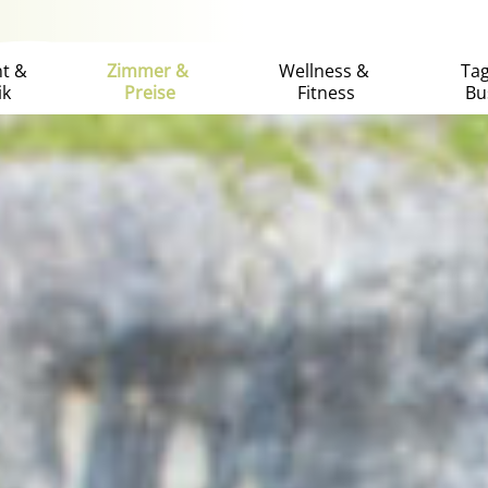
nt &
Zimmer &
Wellness &
Ta
ik
Preise
Fitness
Bu