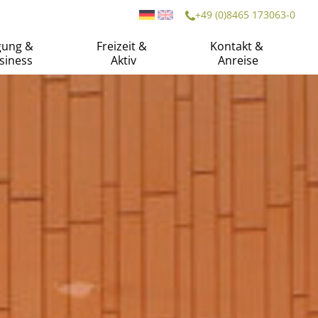
+49 (0)8465 173063-0
gung &
Freizeit &
Kontakt &
siness
Aktiv
Anreise