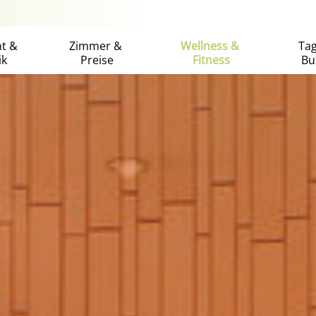
nt &
Zimmer &
Wellness &
Ta
ik
Preise
Fitness
Bu